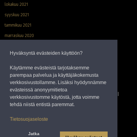
lokakuu 2021
syyskuu 2021
tammikuu 2021
marraskuu 2020
elokuu 2020
Hyväksyntä evästeiden käyttöön?
maaliskuu 2020
Käytämme evästeistä tarjotaksemme
parempaa palvelua ja käyttäjäkokemusta
verkkosivustollamme. Lisäksi hyödynnämme
evästeissä anonyymitietoa
TOPFOODS
Topfoods Finland Oy
Alppilankatu 2
verkkosivustomme käytöstä, jotta voimme
21100 Naantali, Finland
tehdä niistä entistä paremmat.
Tietosuojaseloste
Tietosuojaseloste
Jatka