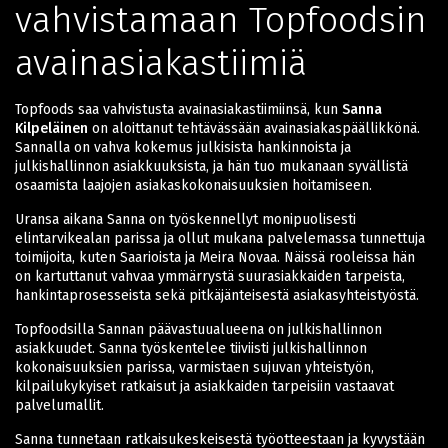
vahvistamaan Topfoodsin
avainasiakastiimiä
Topfoods saa vahvistusta avainasiakastiimiinsä, kun
Sanna
Kilpeläinen
on aloittanut tehtävässään avainasiakaspäällikkönä.
Sanna
lla on vahva kokemus julkisista hankinnoista ja
julkishallinnon asiakkuuksista, ja hän tuo mukanaan syvällistä
osaamista laajojen asiakaskokonaisuuksien hoitamiseen.
Uransa aikana
Sanna
on työskennellyt monipuolisesti
elintarvikealan parissa ja ollut mukana palvelemassa tunnettuja
toimijoita, kuten Saarioista ja Meira Novaa. Näissä rooleissa hän
on kartuttanut vahvaa ymmärrystä suurasiakkaiden tarpeista,
hankintaprosesseista sekä pitkäjänteisestä asiakasyhteistyöstä.
Topfoodsilla
Sanna
n päävastuualueena on julkishallinnon
asiakkuudet.
Sanna
työskentelee tiiviisti julkishallinnon
kokonaisuuksien parissa, varmistaen sujuvan yhteistyön,
kilpailukykyiset ratkaisut ja asiakkaiden tarpeisiin vastaavat
palvelumallit.
Sanna
tunnetaan ratkaisukeskeisestä työotteestaan ja kyvystään