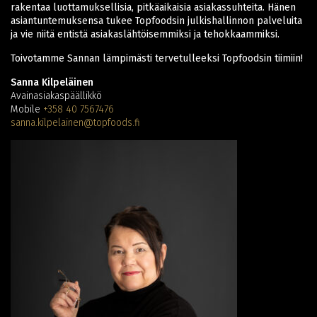
rakentaa luottamuksellisia, pitkäaikaisia asiakassuhteita. Hänen
asiantuntemuksensa tukee Topfoodsin julkishallinnon palveluita
ja vie niitä entistä asiakaslähtöisemmiksi ja tehokkaammiksi.
Toivotamme
Sanna
n lämpimästi tervetulleeksi Topfoodsin tiimiin!
Sanna Kilpeläinen
Avainasiakaspäällikkö
Mobile
+358 40 7567476
sanna.kilpelainen@topfoods.fi