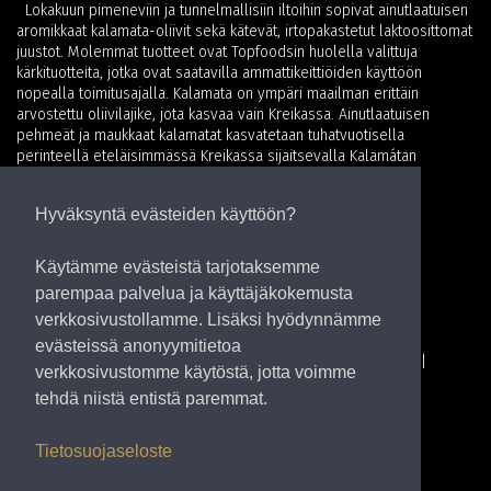
Lokakuun pimeneviin ja tunnelmallisiin iltoihin sopivat ainutlaatuisen
aromikkaat kalamata-oliivit sekä kätevät, irtopakastetut laktoosittomat
juustot. Molemmat tuotteet ovat Topfoodsin huolella valittuja
kärkituotteita, jotka ovat saatavilla ammattikeittiöiden käyttöön
nopealla toimitusajalla. Kalamata on ympäri maailman erittäin
arvostettu oliivilajike, jota kasvaa vain Kreikassa. Ainutlaatuisen
pehmeät ja maukkaat kalamatat kasvatetaan tuhatvuotisella
perinteellä eteläisimmässä Kreikassa sijaitsevalla Kalamátan
alueella. ”Kalamatat eli […]
Hyväksyntä evästeiden käyttöön?
Käytämme evästeistä tarjotaksemme
parempaa palvelua ja käyttäjäkokemusta
verkkosivustollamme. Lisäksi hyödynnämme
evästeissä anonyymitietoa
TOPFOODS
Topfoods Finland Oy
Alppilankatu 2
verkkosivustomme käytöstä, jotta voimme
21100 Naantali, Finland
tehdä niistä entistä paremmat.
Tietosuojaseloste
Tietosuojaseloste