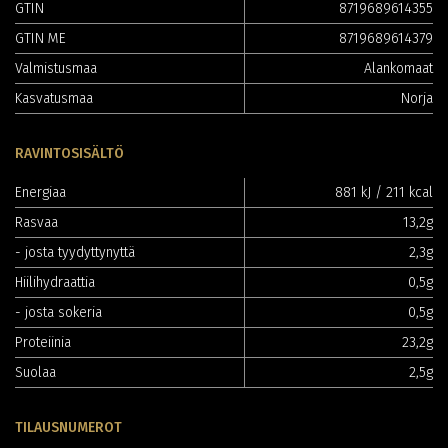
GTIN
8719689614355
GTIN ME
8719689614379
Valmistusmaa
Alankomaat
Kasvatusmaa
Norja
RAVINTOSISÄLTÖ
Energiaa
881 kJ / 211 kcal
Rasvaa
13,2g
- josta tyydyttynyttä
2,3g
Hiilihydraattia
0,5g
- josta sokeria
0,5g
Proteiinia
23,2g
Suolaa
2,5g
TILAUSNUMEROT