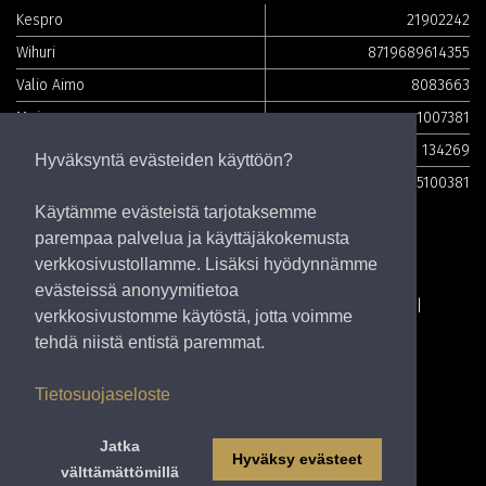
Kespro
21902242
Wihuri
8719689614355
Valio Aimo
8083663
Meiranova
1007381
PATU
134269
Hyväksyntä evästeiden käyttöön?
TFT-tuotenumero
5100381
Käytämme evästeistä tarjotaksemme
parempaa palvelua ja käyttäjäkokemusta
verkkosivustollamme. Lisäksi hyödynnämme
evästeissä anonyymitietoa
TOPFOODS
Topfoods Finland Oy
Alppilankatu 2
verkkosivustomme käytöstä, jotta voimme
21100 Naantali, Finland
tehdä niistä entistä paremmat.
Tietosuojaseloste
Tietosuojaseloste
Jatka
Hyväksy evästeet
välttämättömillä