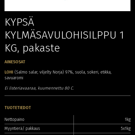
KYPSÄ
KYLMÄSAVULOHISILPPU 1
KG, pakaste
AINESOSAT
LOHI
(Salmo salar, viljelty Norja) 97%, suola, sokeri, etikka,
savuaromi
Ei listeriavaaraa, kuumennettu 80 C.
TUOTETIEDOT
Nettopaino
1kg
Myyntierä/ pakkaus
5x1kg