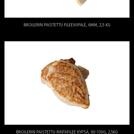
BROILERIN PAISTETTU FILEEVIIPALE, 6MM, 2,5 KG
BROILERIN PAISTETTU RINTAFILEE KYPSÄ, 90­-130G, 2,5KG