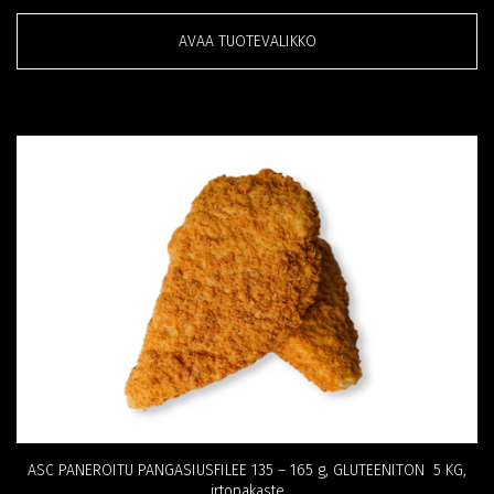
AVAA TUOTEVALIKKO
ASC PANEROITU PANGASIUSFILEE 135 – 165 g, GLUTEENITON 5 KG,
irtopakaste