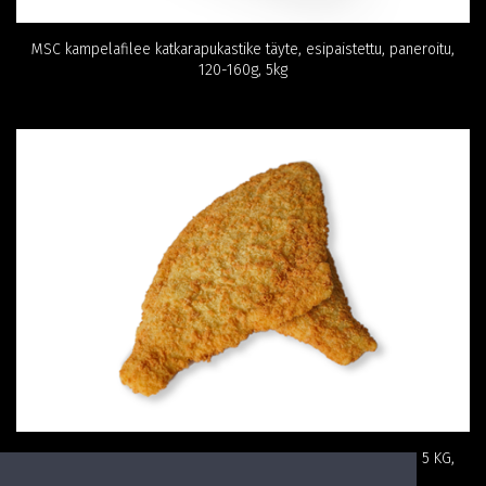
MSC kampelafilee katkarapukastike täyte, esipaistettu, paneroitu,
120-160g, 5kg
MSC PANEROITU KAMPELAFILEE 100 – 130 g, GLUTEENITON 5 KG,
irtopakaste