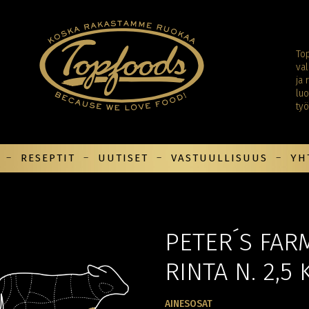
Top
val
ja 
luo
ty
RESEPTIT
UUTISET
VASTUULLISUUS
YH
PETER´S FAR
RINTA N. 2,5 
AINESOSAT