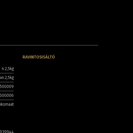
RAVINTOSISÄLTÖ
n.2,5kg
xn.2,5kg
1500009
1600006
nkomaat
039944