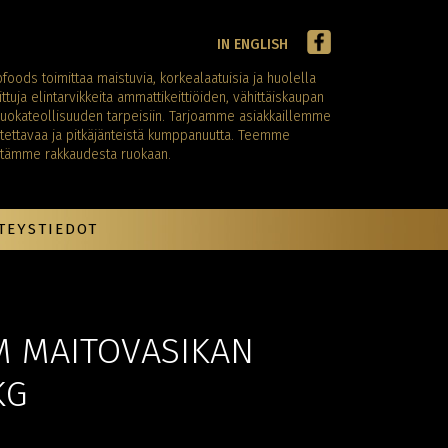
IN ENGLISH
foods toimittaa maistuvia, korkealaatuisia ja huolella
ittuja elintarvikkeita ammattikeittiöiden, vähittäiskaupan
ruokateollisuuden tarpeisiin. Tarjoamme asiakkaillemme
tettavaa ja pitkäjänteistä kumppanuutta. Teemme
ötämme rakkaudesta ruokaan.
TEYSTIEDOT
M MAITOVASIKAN
KG