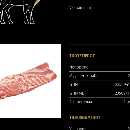
Vasikan rinta
TUOTETIEDOT
Nettopaino
Myyntierä/ pakkaus
2
GTIN
235694
GTIN ME
235694
Alkuperämaa
Ala
TILAUSNUMEROT
Valio Aimo
8