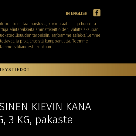
IN ENGLISH
foods toimittaa maistuvia, korkealaatuisia ja huolella
ittuja elintarvikkeita ammattikeittiöiden, vähittäiskaupan
ruokateollisuuden tarpeisiin. Tarjoamme asiakkaillemme
tettavaa ja pitkäjänteistä kumppanuutta. Teemme
ötämme rakkaudesta ruokaan.
TEYSTIEDOT
INEN KIEVIN KANA
G, 3 KG, pakaste