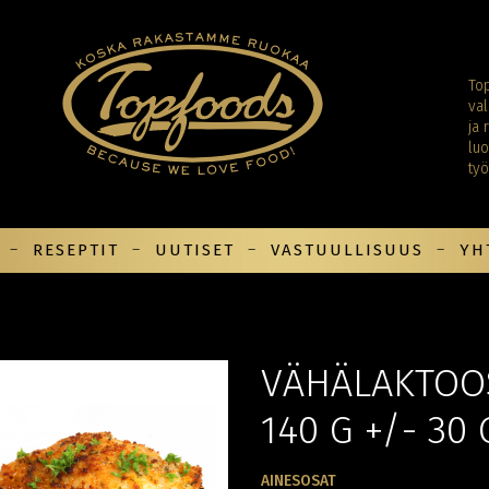
Top
val
ja 
luo
ty
RESEPTIT
UUTISET
VASTUULLISUUS
YH
VÄHÄLAKTOOS
140 G +/- 30 
AINESOSAT