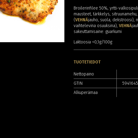
Broilerinfilee 50%, yrtti-valkosipul
mausteet, tärkkelys, sitruunamehu,
(
VEHNÄ
jauho, suola, dekstroosi), 
vaihtelevina osuuksina),
VEHNÄ
jau
sakeuttamisaine: guarkumi
Laktoosia <0,1g/100g
TUOTETIEDOT
Nettopaino
GTIN
594164
Alkuperämaa