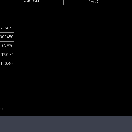
Laktoosia
<0,1g
1706853
5300450
8072826
123281
1100282
and