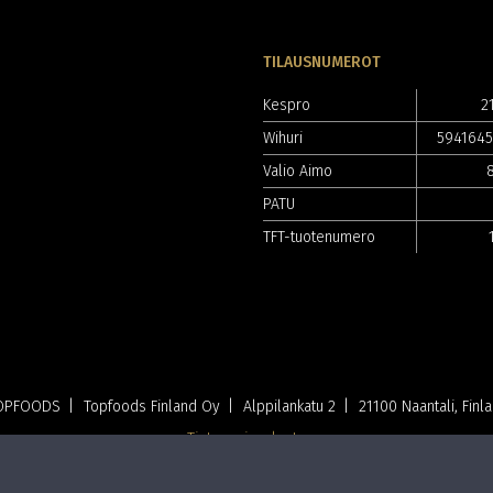
TILAUSNUMEROT
Kespro
2
Wihuri
594164
Valio Aimo
PATU
TFT-tuotenumero
OPFOODS
Topfoods Finland Oy
Alppilankatu 2
21100 Naantali, Finl
Tietosuojaseloste