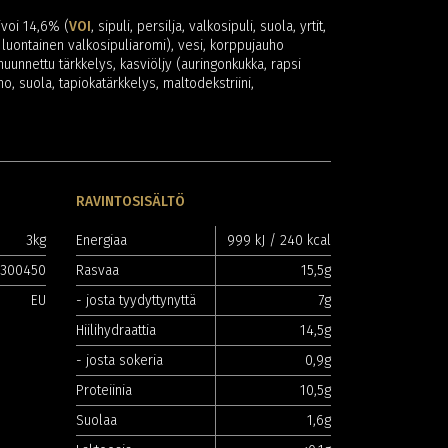
ivoi 14,6% (
VOI
, sipuli, persilja, valkosipuli, suola, yrtit,
 luontainen valkosipuliaromi), vesi, korppujauho
muunnettu tärkkelys, kasviöljy (auringonkukka, rapsi
ho, suola, tapiokatärkkelys, maltodekstriini,
RAVINTOSISÄLTÖ
3kg
Energiaa
999 kJ / 240 kcal
5300450
Rasvaa
15,5g
EU
- josta tyydyttynyttä
7g
Hiilihydraattia
14,5g
- josta sokeria
0,9g
Proteiinia
10,5g
Suolaa
1,6g